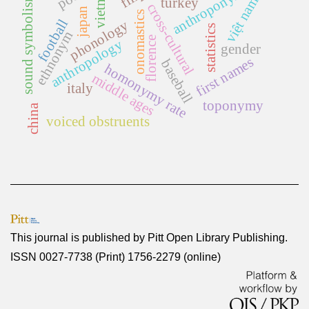
anthroponymy
vietnam
sound symbolism
việt nam
turkey
cross-cultural
japan
onomastics
football
phonology
statistics
ethnonym
florence
anthropology
gender
first names
baseball
homonymy rate
middle ages
italy
toponymy
china
voiced obstruents
This journal is published by
Pitt Open Library Publishing
.
ISSN 0027-7738 (Print) 1756-2279 (online)